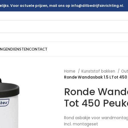
ijks. Voor actuele prijzen, mail ons op info@ditbedrijfsinrichting.nl.
INGEN
DIENSTEN
CONTACT
Home
Kunststof bakken
Out
Ronde Wandasbak 1.5 LTot 450
Ronde Wanda
Tot 450 Peu
Rond asbakje voor wandmonta
Incl. montageset