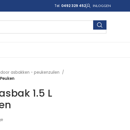
Tel.
0492 329 452
INLOGGEN
door asbakken - peukenzuilen
 Peuken
sbak 1.5 L
ken
ge