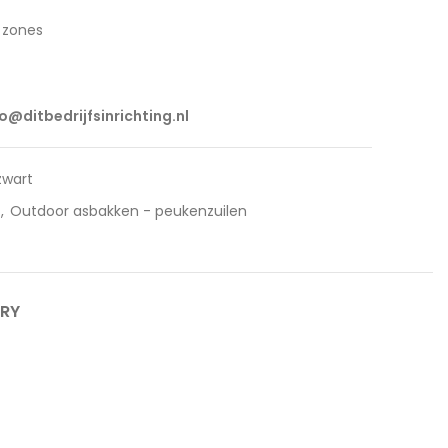
 zones
fo@ditbedrijfsinrichting.nl
zwart
,
Outdoor asbakken - peukenzuilen
ERY