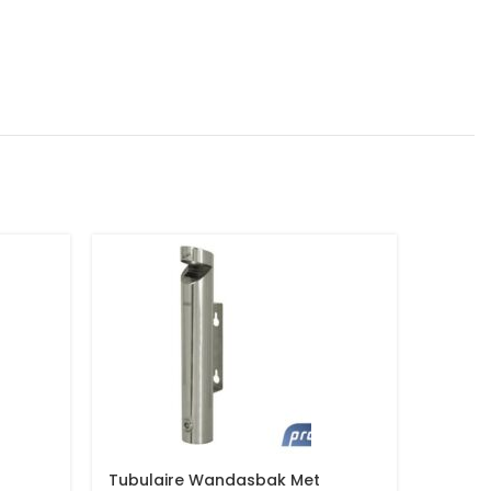
Tubulaire Wandasbak Met
Tubula