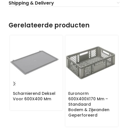
Shipping & Delivery
Gerelateerde producten
Scharnierend Deksel
Euronorm
E
Voor 600X400 Mm
600X400X170 Mm –
6
Standaard
S
Bodem & Zijwanden
B
Geperforeerd
Z
G