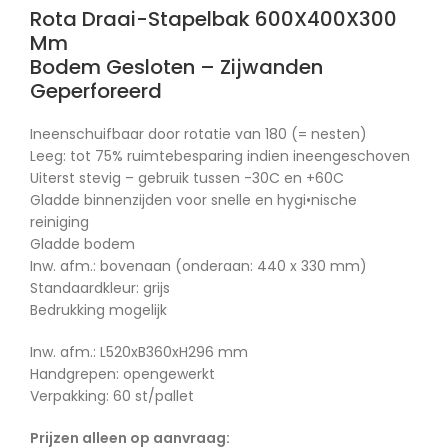
Rota Draai-Stapelbak 600X400X300
Mm
Bodem Gesloten – Zijwanden
Geperforeerd
Ineenschuifbaar door rotatie van 180 (= nesten)
Leeg: tot 75% ruimtebesparing indien ineengeschoven
Uiterst stevig – gebruik tussen -30C en +60C
Gladde binnenzijden voor snelle en hygi•nische
reiniging
Gladde bodem
Inw. afm.: bovenaan (onderaan: 440 x 330 mm)
Standaardkleur: grijs
Bedrukking mogelijk
Inw. afm.: L520xB360xH296 mm
Handgrepen: opengewerkt
Verpakking: 60 st/pallet
Prijzen alleen op aanvraag: