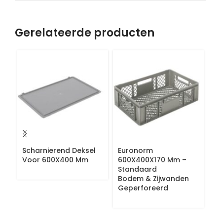
Gerelateerde producten
Scharnierend Deksel
Euronorm
E
Voor 600X400 Mm
600X400X170 Mm –
6
Standaard
S
Bodem & Zijwanden
B
Geperforeerd
Z
G