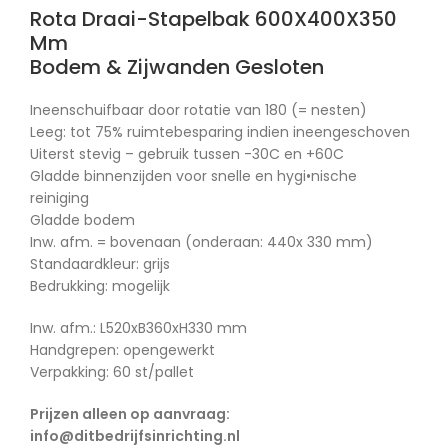
Rota Draai-Stapelbak 600X400X350
Mm
Bodem & Zijwanden Gesloten
Ineenschuifbaar door rotatie van 180 (= nesten)
Leeg: tot 75% ruimtebesparing indien ineengeschoven
Uiterst stevig – gebruik tussen -30C en +60C
Gladde binnenzijden voor snelle en hygi•nische
reiniging
Gladde bodem
Inw. afm. = bovenaan (onderaan: 440x 330 mm)
Standaardkleur: grijs
Bedrukking: mogelijk
Inw. afm.: L520xB360xH330 mm
Handgrepen: opengewerkt
Verpakking: 60 st/pallet
Prijzen alleen op aanvraag:
info@ditbedrijfsinrichting.nl