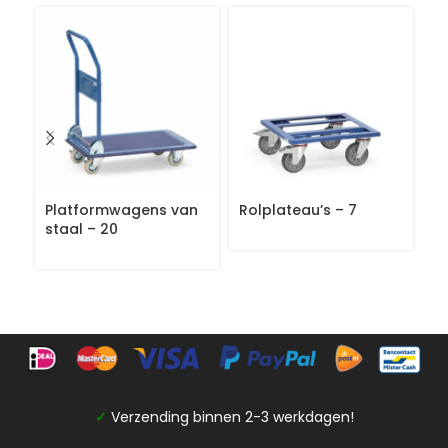
Platformwagens van
Rolplateau’s – 7
Ro
staal – 20
✓
Verzending binnen 2-3 werkdagen!