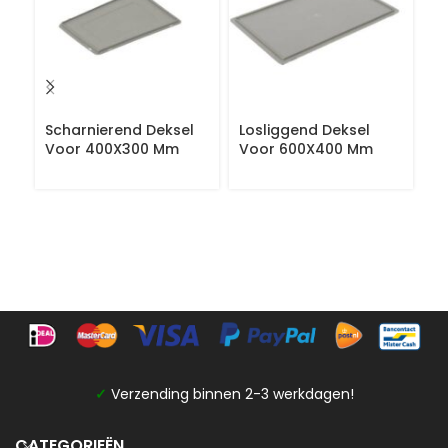
Scharnierend Deksel
Losliggend Deksel
S
Voor 400X300 Mm
Voor 600X400 Mm
V
✓
Verzending binnen 2-3 werkdagen!
CATEGORIEËN