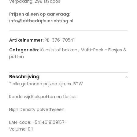
Verpakking: 298 st/doos
Prijzen alleen op aanvraag:
info@ditbedrijfsinrichting.nl
Artikelnummer:
PB-376-70541
Categorieën:
Kunststof bakken
,
Multi-Pack - Flesjes &
potten
Beschrijving
* alle getoonde prijzen zijn ex. BTW
Ronde wijdhalspotten en flesjes
High Density polyethyleen
EAN-code: -5414618109157-
Volume: 0.1