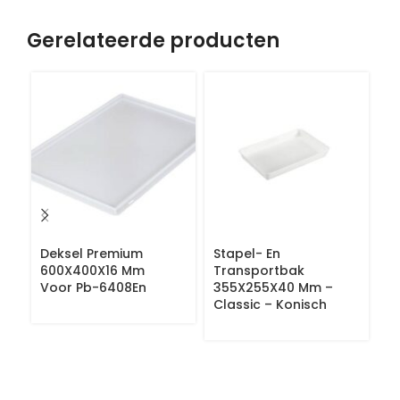
Gerelateerde producten
Deksel Premium
Stapel- En
St
600X400X16 Mm
Transportbak
T
Voor Pb-6408En
355X255X40 Mm –
5
Classic – Konisch
C