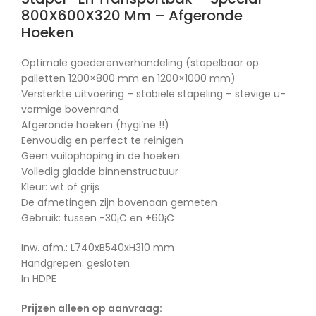
800X600X320 Mm – Afgeronde
Hoeken
Optimale goederenverhandeling (stapelbaar op
palletten 1200×800 mm en 1200×1000 mm)
Versterkte uitvoering – stabiele stapeling – stevige u-
vormige bovenrand
Afgeronde hoeken (hygi‘ne !!)
Eenvoudig en perfect te reinigen
Geen vuilophoping in de hoeken
Volledig gladde binnenstructuur
Kleur: wit of grijs
De afmetingen zijn bovenaan gemeten
Gebruik: tussen -30¡C en +60¡C
Inw. afm.: L740xB540xH310 mm
Handgrepen: gesloten
In HDPE
Prijzen alleen op aanvraag: