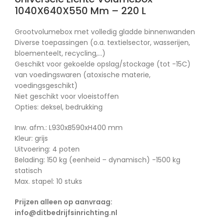
1040X640X550 Mm – 220 L
Grootvolumebox met volledig gladde binnenwanden
Diverse toepassingen (o.a. textielsector, wasserijen,
bloementeelt, recycling,…)
Geschikt voor gekoelde opslag/stockage (tot -15C)
van voedingswaren (atoxische materie,
voedingsgeschikt)
Niet geschikt voor vloeistoffen
Opties: deksel, bedrukking
Inw. afm.: L930xB590xH400 mm
Kleur: grijs
Uitvoering: 4 poten
Belading: 150 kg (eenheid – dynamisch) -1500 kg
statisch
Max. stapel: 10 stuks
Prijzen alleen op aanvraag:
info@ditbedrijfsinrichting.nl