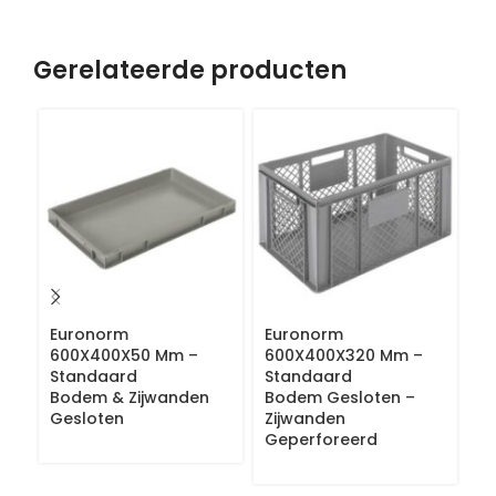
Gerelateerde producten
Euronorm
Euronorm
E
600X400X50 Mm –
600X400X320 Mm –
6
Standaard
Standaard
S
Bodem & Zijwanden
Bodem Gesloten –
B
Gesloten
Zijwanden
Z
Geperforeerd
G