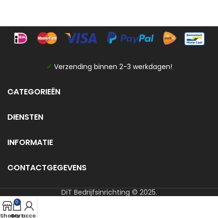
✓
Verzending binnen 2-3 werkdagen!
CATEGORIEËN
DIENSTEN
INFORMATIE
CONTACTGEGEVENS
DiT Bedrijfsinrichting © 2025.
0
Shop
Cart
My account