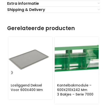
Extra informatie
Shipping & Delivery
Gerelateerde producten
Losliggend Deksel
Kantelbakmodule –
M
Voor 600X400 Mm
600X210X242 Mm
O
3 Bakjes – Serie 7000
6
Se