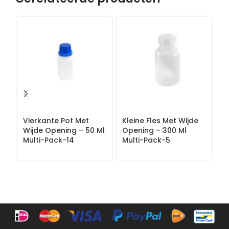
Vierkante Pot Met
Kleine Fles Met Wijde
V
Wijde Opening – 50 Ml
Opening – 300 Ml
W
Multi-Pack-14
Multi-Pack-5
M
M