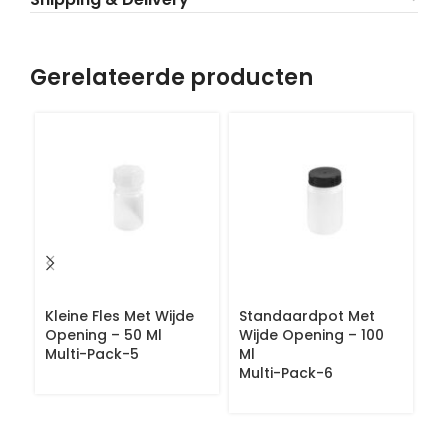
Gerelateerde producten
Kleine Fles Met Wijde
Standaardpot Met
V
Opening – 50 Ml
Wijde Opening – 100
W
Multi-Pack-5
Ml
M
Multi-Pack-6
M