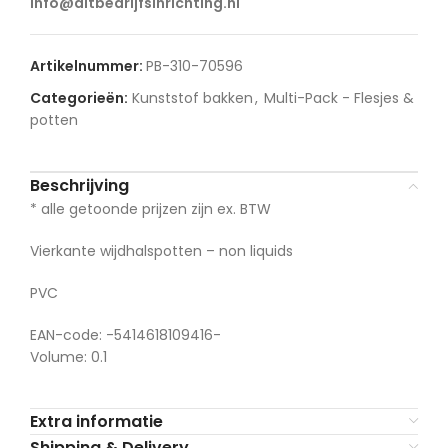
info@ditbedrijfsinrichting.nl
Artikelnummer:
PB-310-70596
Categorieën:
Kunststof bakken
,
Multi-Pack - Flesjes &
potten
Beschrijving
* alle getoonde prijzen zijn ex. BTW
Vierkante wijdhalspotten – non liquids
PVC
EAN-code: -5414618109416-
Volume: 0.1
Extra informatie
Shipping & Delivery