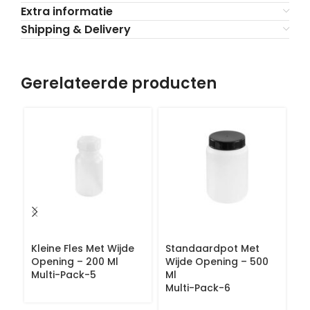
Extra informatie
Shipping & Delivery
Gerelateerde producten
Kleine Fles Met Wijde
Standaardpot Met
S
Opening – 200 Ml
Wijde Opening – 500
W
Multi-Pack-5
Ml
M
Multi-Pack-6
M