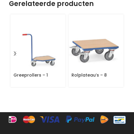
Gerelateerde producten
Greeprollers – 1
Rolplateau’s – 8
P
ku