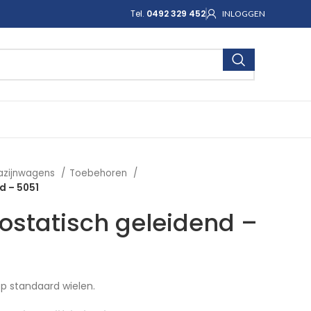
Tel.
0492 329 452
INLOGGEN
azijnwagens
Toebehoren
d – 5051
rostatisch geleidend –
op standaard wielen.