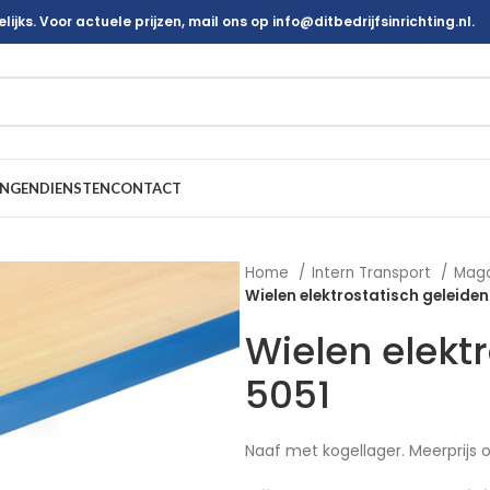
ijks. Voor actuele prijzen, mail ons op info@ditbedrijfsinrichting.nl.
INGEN
DIENSTEN
CONTACT
Home
Intern Transport
Mag
Wielen elektrostatisch geleiden
Wielen elekt
5051
Naaf met kogellager. Meerprijs 