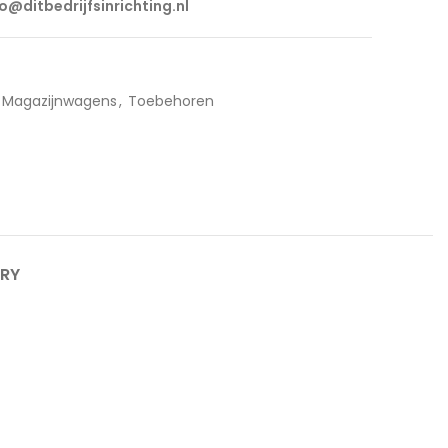
fo@ditbedrijfsinrichting.nl
Magazijnwagens
,
Toebehoren
ERY