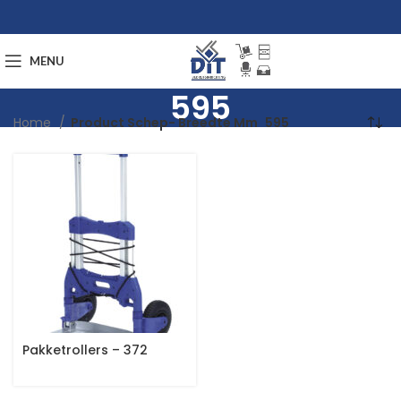
MENU
595
Home
Product Schep- Breedte Mm
595
Pakketrollers – 372