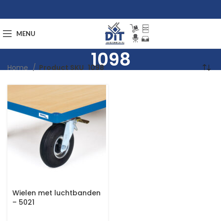
MENU
1098
Home
Product SKU
1098
Wielen met luchtbanden
– 5021