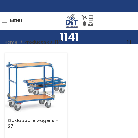
MENU
1141
Home
Product SKU
1141
Opklapbare wagens –
27