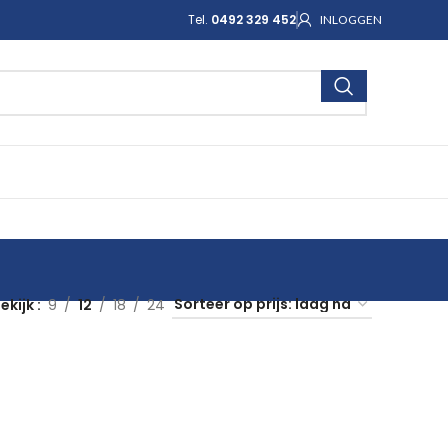
Tel.
0492 329 452
INLOGGEN
ekijk
9
12
18
24