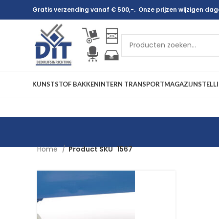
Gratis verzending vanaf € 500,-. Onze prijzen wijzigen dagel
KUNSTSTOF BAKKEN
INTERN TRANSPORT
MAGAZIJNSTELL
Home
Product SKU
1567