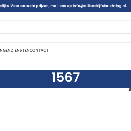
ijks. Voor actuele prijzen, mail ons op info@ditbedrijfsinrichting.nl.
INGEN
DIENSTEN
CONTACT
1567
B