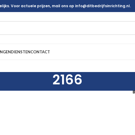
ijks. Voor actuele prijzen, mail ons op info@ditbedrijfsinrichting.nl.
INGEN
DIENSTEN
CONTACT
2166
B