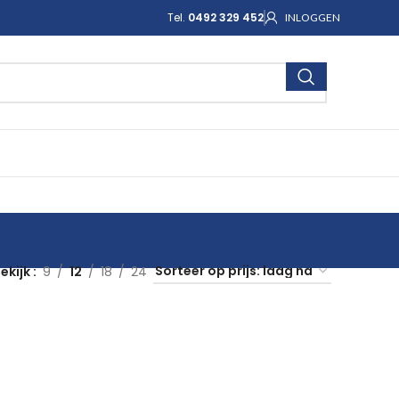
Tel.
0492 329 452
INLOGGEN
ekijk
9
12
18
24