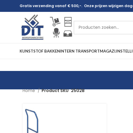
Gratis verzending vanaf € 500,-. Onze prijzen wijzigen dagel
KUNSTSTOF BAKKEN
INTERN TRANSPORT
MAGAZIJNSTELL
Home
Product SKU
2502B