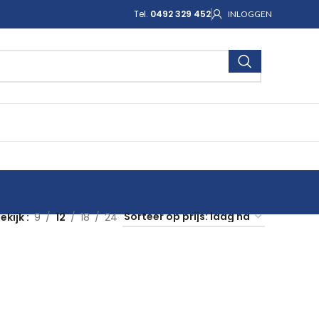
Tel.
0492 329 452
INLOGGEN
ekijk
9
12
18
24