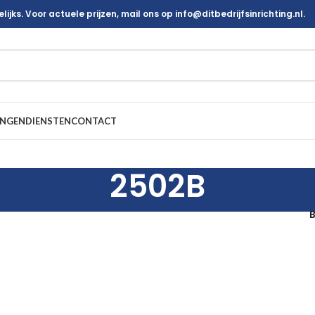
ijks. Voor actuele prijzen, mail ons op info@ditbedrijfsinrichting.nl.
INGEN
DIENSTEN
CONTACT
2502B
B