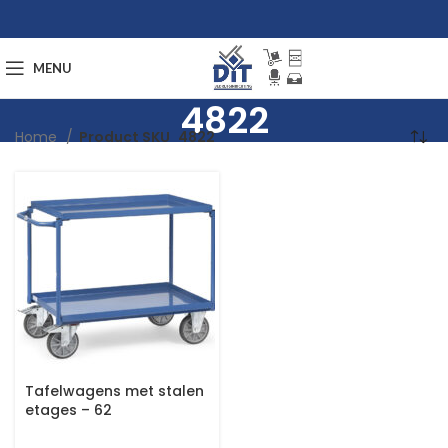
MENU
4822
Home
Product SKU
4822
Tafelwagens met stalen
etages – 62