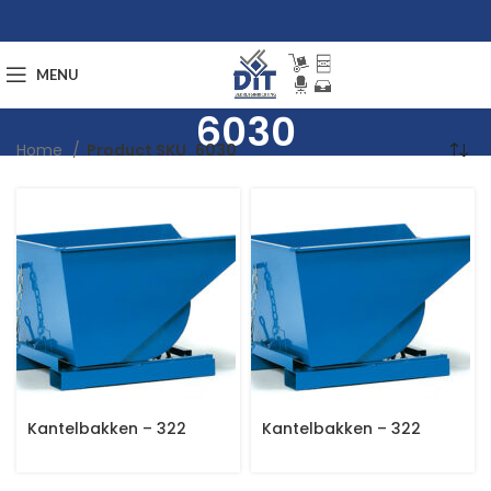
MENU
6030
Home
Product SKU
6030
Kantelbakken – 322
Kantelbakken – 322