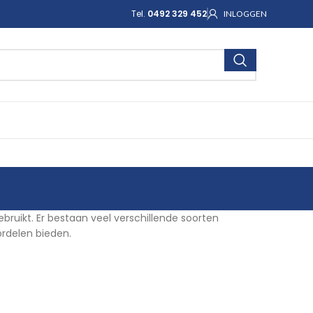
Tel.
0492 329 452
INLOGGEN
gebruikt. Er bestaan veel verschillende soorten
ordelen bieden.