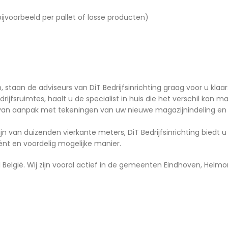
ijvoorbeeld per pallet of losse producten)
en, staan de adviseurs van DiT Bedrijfsinrichting graag voor u kla
drijfsruimtes, haalt u de specialist in huis die het verschil kan m
van aanpak met tekeningen van uw nieuwe magazijnindeling en
van duizenden vierkante meters, DiT Bedrijfsinrichting biedt u h
ënt en voordelig mogelijke manier.
 België. Wij zijn vooral actief in de gemeenten Eindhoven, Helm