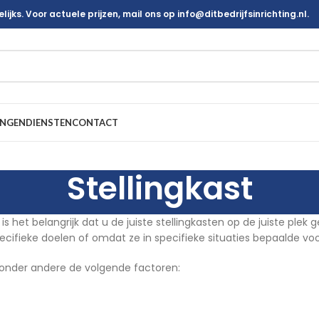
ijks. Voor actuele prijzen, mail ons op info@ditbedrijfsinrichting.nl.
INGEN
DIENSTEN
CONTACT
Stellingkast
is het belangrijk dat u de juiste stellingkasten op de juiste plek 
specifieke doelen of omdat ze in specifieke situaties bepaalde vo
an onder andere de volgende factoren: