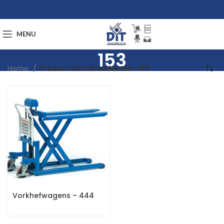
MENU
153
Home
Product Vork Breedte Mm
153
Vorkhefwagens – 444