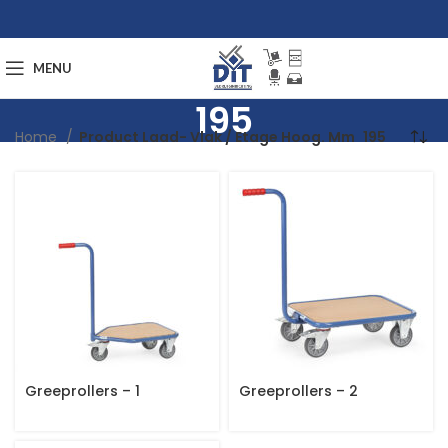
MENU
195
Home
Product Laad- Vlak / Etage Hoog. Mm
195
Greeprollers – 1
Greeprollers – 2