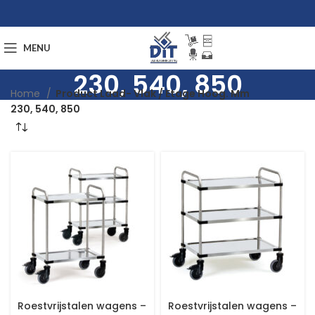
MENU
230, 540, 850
Home
Product Laad- Vlak / Etage Hoog. Mm
230, 540, 850
Roestvrijstalen wagens –
Roestvrijstalen wagens –