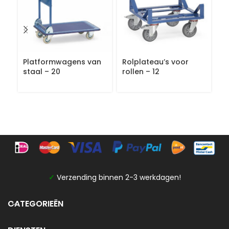
Platformwagens van
Rolplateau’s voor
Gr
staal – 20
rollen – 12
✓
Verzending binnen 2-3 werkdagen!
CATEGORIEËN