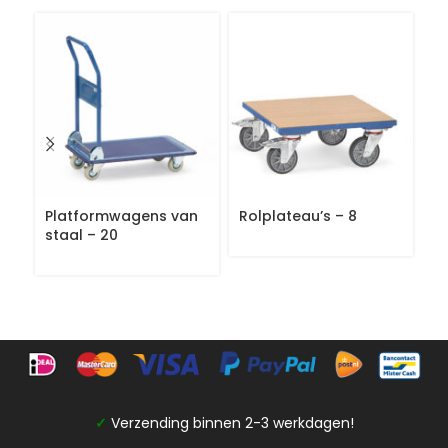
Platformwagens van
Rolplateau’s – 8
P
staal – 20
ku
✓
Verzending binnen 2-3 werkdagen!