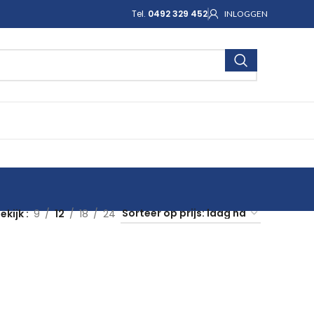
Tel.
0492 329 452
INLOGGEN
ekijk
9
12
18
24