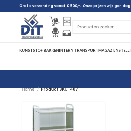
Gratis verzending vanaf € 500,-. Onze prijzen wijzigen dagel
KUNSTSTOF BAKKEN
INTERN TRANSPORT
MAGAZIJNSTELL
Home
Product SKU
4871