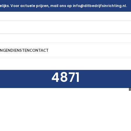
ijks. Voor actuele prijzen, mail ons op info@ditbedrijfsinrichting.nl.
INGEN
DIENSTEN
CONTACT
4871
B