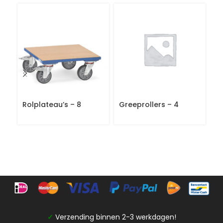
Rolplateau’s – 8
Greeprollers – 4
Gr
✓
Verzending binnen 2-3 werkdagen!