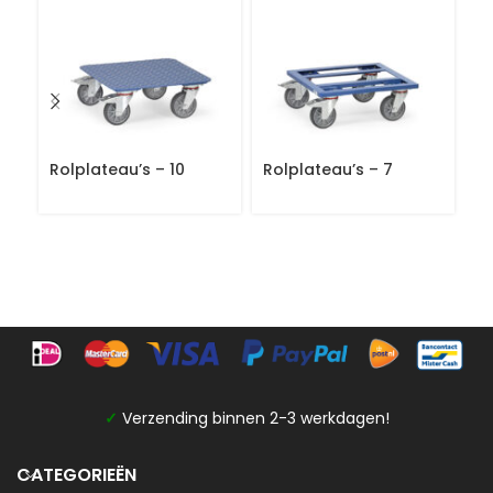
Rolplateau’s – 10
Rolplateau’s – 7
Ro
✓
Verzending binnen 2-3 werkdagen!
CATEGORIEËN