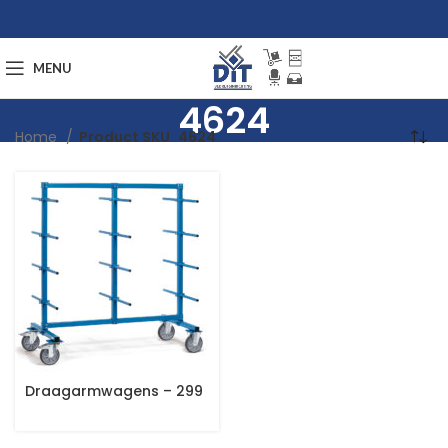
MENU
4624
Home
Product SKU
4624
Draagarmwagens – 299