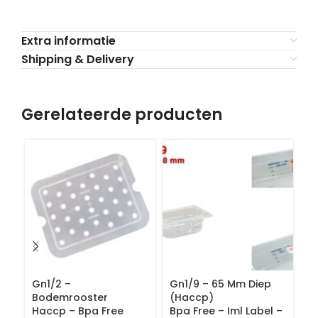
Extra informatie
Shipping & Delivery
Gerelateerde producten
Gn1/2 –
Gn1/9 – 65 Mm Diep
G
Bodemrooster
(Haccp)
(
Haccp – Bpa Free
Bpa Free – Iml Label –
Bp