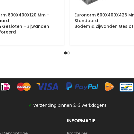
orm 600X400X120 Mm –
Euronorm 600X400X426 M
aard
Standaard
 Gesloten – Zijwanden
Bodem & Zijwanden Geslot
foreerd
✓
Verzending binnen 2-3 werkdagen!
INFORMATIE
& Demontage
Brochures