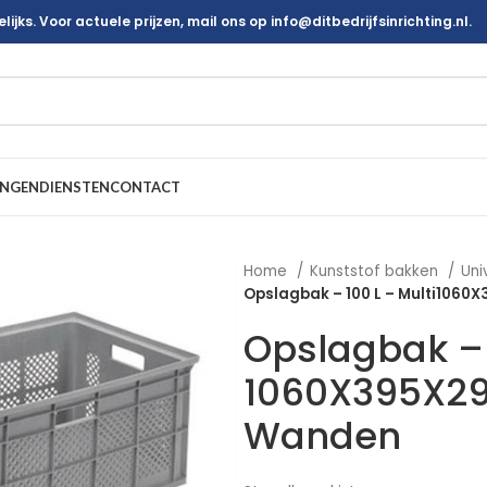
ijks. Voor actuele prijzen, mail ons op info@ditbedrijfsinrichting.nl.
INGEN
DIENSTEN
CONTACT
Home
Kunststof bakken
Uni
Opslagbak – 100 L – Multi1060
Opslagbak – 
1060X395X29
Wanden