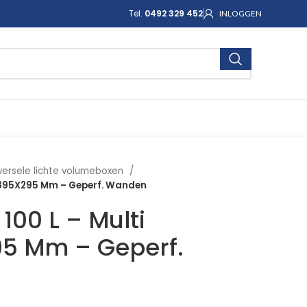
Tel.
0492 329 452
INLOGGEN
versele lichte volumeboxen
X395X295 Mm – Geperf. Wanden
100 L – Multi
5 Mm – Geperf.