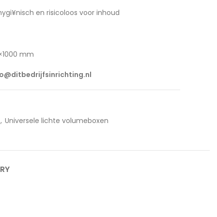
ygi¥nisch en risicoloos voor inhoud
00×1000 mm
fo@ditbedrijfsinrichting.nl
,
Universele lichte volumeboxen
ERY