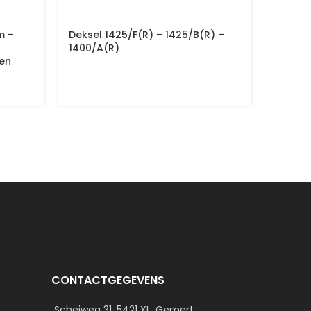
m –
Deksel 1425/F(R) – 1425/B(R) –
Opslag
1400/A(R)
1170X4
en
Wande
CONTACTGEGEVENS
Scheiweg 31, 5421 XL, Gemert