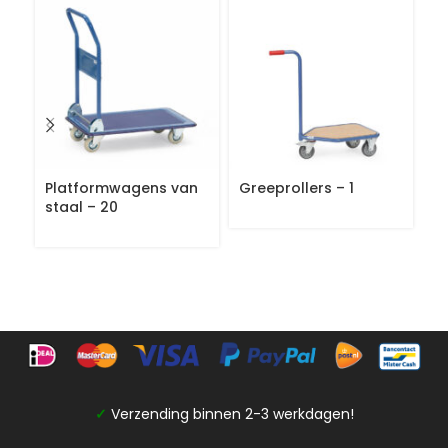
Platformwagens van
Greeprollers – 1
Gr
staal – 20
✓
Verzending binnen 2-3 werkdagen!