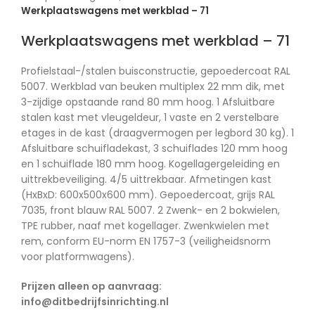
Werkplaatswagens met werkblad – 71
Werkplaatswagens met werkblad – 71
Profielstaal-/stalen buisconstructie, gepoedercoat RAL
5007. Werkblad van beuken multiplex 22 mm dik, met
3-zijdige opstaande rand 80 mm hoog. 1 Afsluitbare
stalen kast met vleugeldeur, 1 vaste en 2 verstelbare
etages in de kast (draagvermogen per legbord 30 kg). 1
Afsluitbare schuifladekast, 3 schuiflades 120 mm hoog
en 1 schuiflade 180 mm hoog. Kogellagergeleiding en
uittrekbeveiliging. 4/5 uittrekbaar. Afmetingen kast
(HxBxD: 600x500x600 mm). Gepoedercoat, grijs RAL
7035, front blauw RAL 5007. 2 Zwenk- en 2 bokwielen,
TPE rubber, naaf met kogellager. Zwenkwielen met
rem, conform EU-norm EN 1757-3 (veiligheidsnorm
voor platformwagens).
Prijzen alleen op aanvraag:
info@ditbedrijfsinrichting.nl