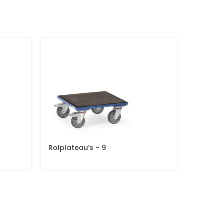
Rolplateau’s – 9
Opklap