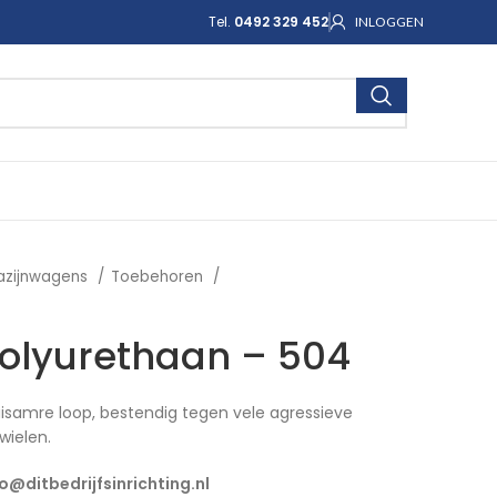
Tel.
0492 329 452
INLOGGEN
azijnwagens
Toebehoren
olyurethaan – 504
uisamre loop, bestendig tegen vele agressieve
wielen.
fo@ditbedrijfsinrichting.nl