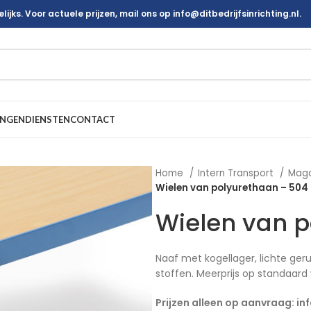
ijks. Voor actuele prijzen, mail ons op info@ditbedrijfsinrichting.nl.
INGEN
DIENSTEN
CONTACT
Home
Intern Transport
Mag
Wielen van polyurethaan – 504
Wielen van p
Naaf met kogellager, lichte ger
stoffen. Meerprijs op standaard 
Prijzen alleen op aanvraag: in